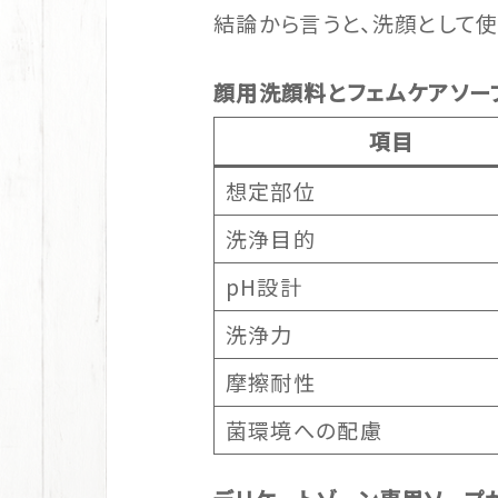
結論から言うと、洗顔として
顔用洗顔料とフェムケアソー
項目
想定部位
洗浄目的
pH設計
洗浄力
摩擦耐性
菌環境への配慮